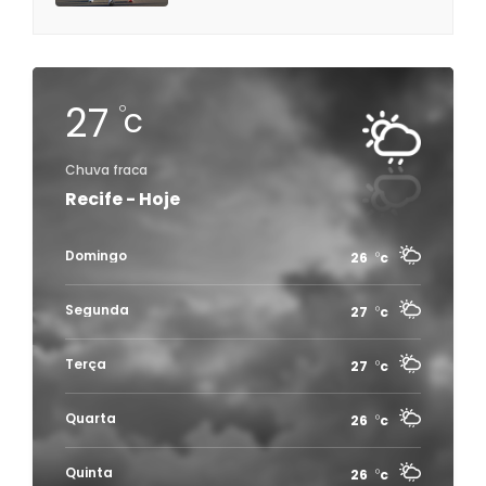
27
c
Chuva fraca
Recife - Hoje
Domingo
26
c
Segunda
27
c
Terça
27
c
Quarta
26
c
Quinta
26
c