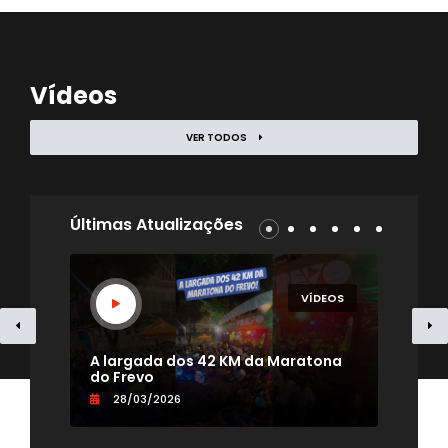
Vídeos
VER TODOS
Últimas Atualizações
EOS
VÍDEOS
- TV
A largada dos 42 KM da Maratona
Uma
do Frevo
par
28/03/2026
0