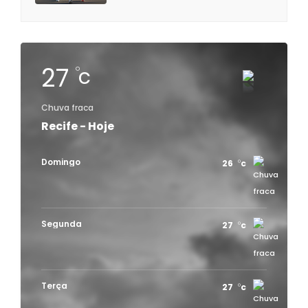
27
c
Chuva fraca
Recife - Hoje
Domingo
26
c
Segunda
27
c
Terça
27
c