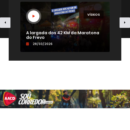
EOS
VÍDEOS
- TV
A largada dos 42 KM da Maratona
Uma
do Frevo
par
28/03/2026
0