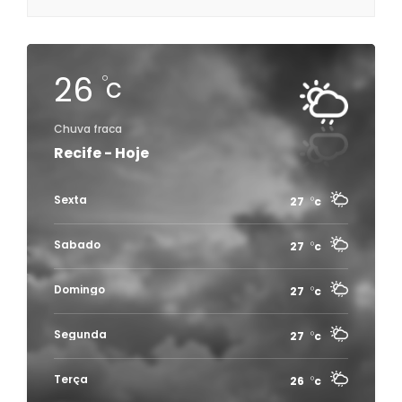
26
c
Chuva fraca
Recife - Hoje
Sexta
27
c
Sabado
27
c
Domingo
27
c
Segunda
27
c
Terça
26
c