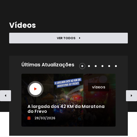
Vídeos
VER TODOS
Últimas Atualizações
EOS
VÍDEOS
- TV
A largada dos 42 KM da Maratona
Uma
do Frevo
par
28/03/2026
0