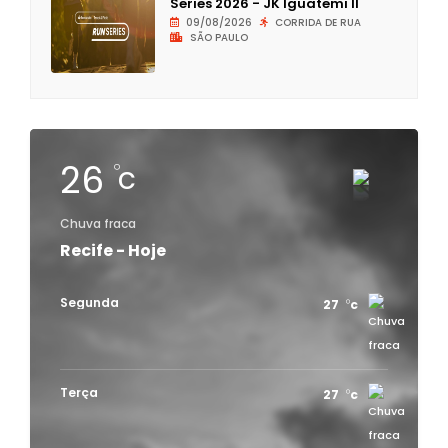
Series 2026 - JK Iguatemi II
09/08/2026
CORRIDA DE RUA
SÃO PAULO
26
c
Chuva fraca
Recife - Hoje
Segunda
27
c
Terça
27
c