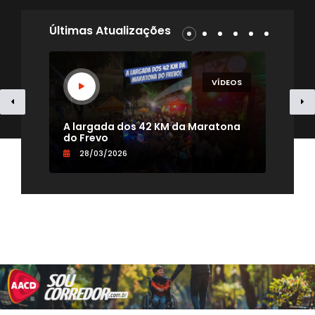
Últimas Atualizações
EOS
VÍDEOS
- TV
A largada dos 42 KM da Maratona
Uma
do Frevo
par
28/03/2026
0