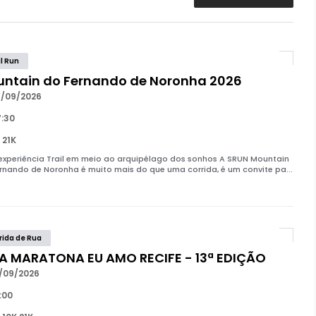
il Run
ntain do Fernando de Noronha 2026
/09/2026
:30
 21K
xperiência Trail em meio ao arquipélago dos sonhos A SRUN Mountain
rnando de Noronha é muito mais do que uma corrida, é um convite pa...
rida de Rua
A MARATONA EU AMO RECIFE - 13ª EDIÇÃO
/09/2026
:00