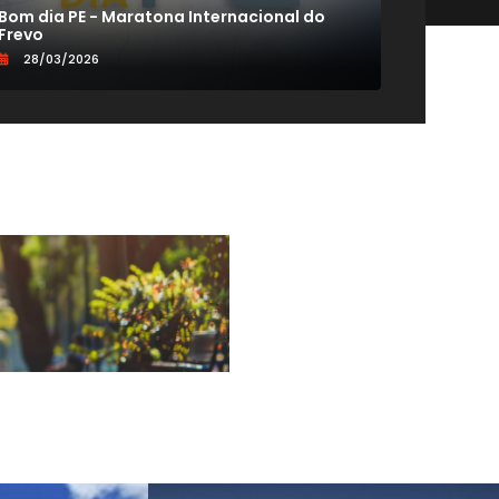
Bom dia PE - Maratona Internacional do
CONEXÃO
Frevo
VIDA 60+
28/03/2026
19/09/