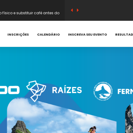
sico e substituir café antes do
em vitamina C e compostos
INSCRIÇÕES
CALENDÁRIO
INSCREVA SEU EVENTO
RESULTA
 que acontecem e como prevenir
corredor? Saiba quando evitar