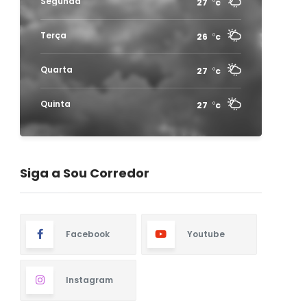
Segunda
27
c
Terça
26
c
Quarta
27
c
Quinta
27
c
Siga a Sou Corredor
Facebook
Youtube
Instagram