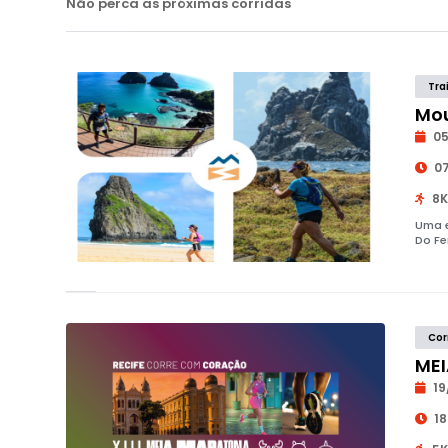
Não perca as próximas corridas
Tra
Mou
05
07
8K
Uma e
Do Fe
Cor
MEI
19
18