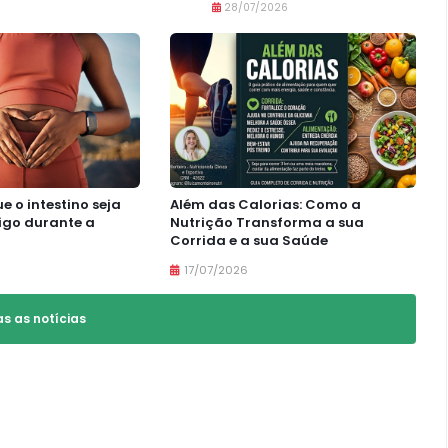
28/07/2026
e o intestino seja
Além das Calorias: Como a
igo durante a
Nutrição Transforma a sua
Corrida e a sua Saúde
17/07/2026
as as notícias
VER ÁLBUM
DESAFIO VIVA A VIDA 60+ 2025
20/10/2025
91 FOTOS