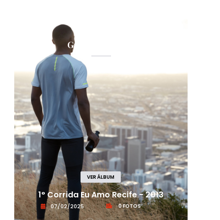
Galeria de Fotos
VER ÁLBUM
11°
1° Corrida Eu Amo Recife - 2013
07/02/2025
0 FOTOS