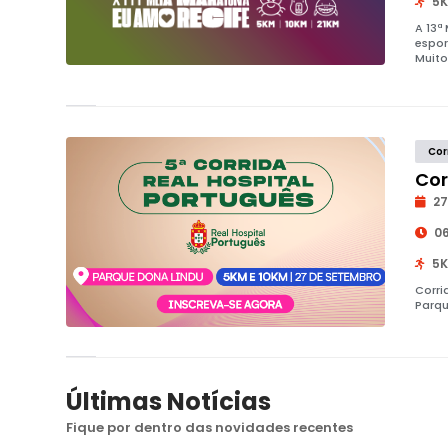
5K
A 13ª
espor
Muito
Cor
Cor
27
06
5K
Corri
Parqu
Últimas Notícias
Fique por dentro das novidades recentes