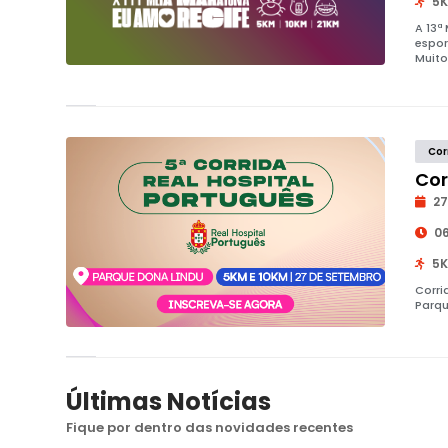
5K
A 13ª
espor
Muito
Cor
Cor
27
06
5K
Corri
Parqu
Últimas Notícias
Fique por dentro das novidades recentes