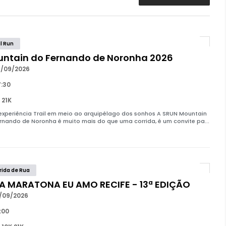
il Run
ntain do Fernando de Noronha 2026
/09/2026
:30
 21K
xperiência Trail em meio ao arquipélago dos sonhos A SRUN Mountain
rnando de Noronha é muito mais do que uma corrida, é um convite pa...
rida de Rua
A MARATONA EU AMO RECIFE - 13ª EDIÇÃO
/09/2026
:00