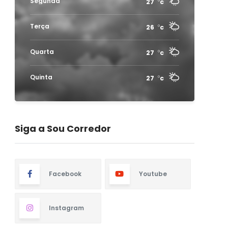
Segunda
27
c
Terça
26
c
Quarta
27
c
Quinta
27
c
Siga a Sou Corredor
Facebook
Youtube
Instagram