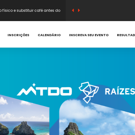
sico e substituir café antes do
em vitamina C e compostos
INSCRIÇÕES
CALENDÁRIO
INSCREVA SEU EVENTO
RESULTA
 que acontecem e como prevenir
corredor? Saiba quando evitar