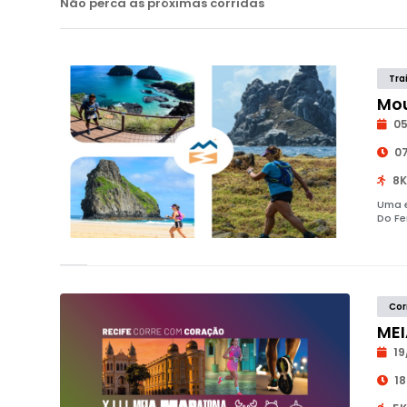
Não perca as próximas corridas
Tra
Mou
05
07
8K
Uma e
Do Fe
Cor
MEI
19
18