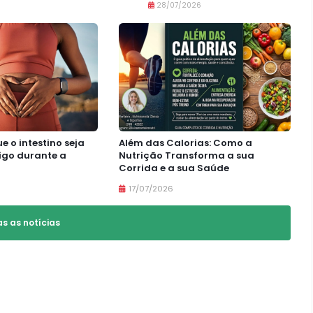
28/07/2026
e o intestino seja
Além das Calorias: Como a
igo durante a
Nutrição Transforma a sua
Corrida e a sua Saúde
17/07/2026
as as notícias
VER ÁLBUM
2° Corrida Eu Amo Recife - 2014
07/02/2025
511 FOTOS