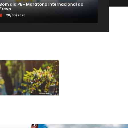
Bom dia PE - Maratona Internacional do
CONEXÃO
Frevo
VIDA 60+
28/03/2026
19/09/