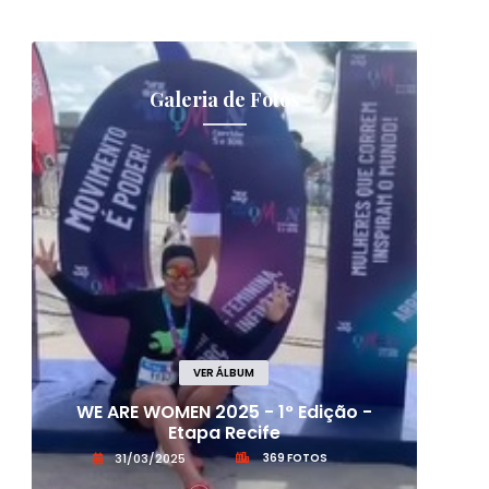
Galeria de Fotos
VER ÁLBUM
WE ARE WOMEN 2025 - 1° Edição -
12°
Etapa Recife
31/03/2025
369 FOTOS