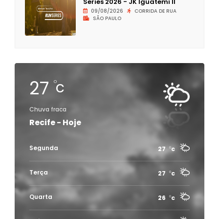
Series 2026 - JK Iguatemi II
09/08/2026
CORRIDA DE RUA
SÃO PAULO
27
c
Chuva fraca
Recife - Hoje
Segunda
27
c
Terça
27
c
Quarta
26
c