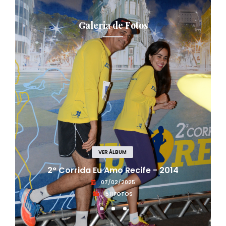
Galeria de Fotos
VER ÁLBUM
2° Corrida Eu Amo Recife - 2014
07/02/2025
511 FOTOS