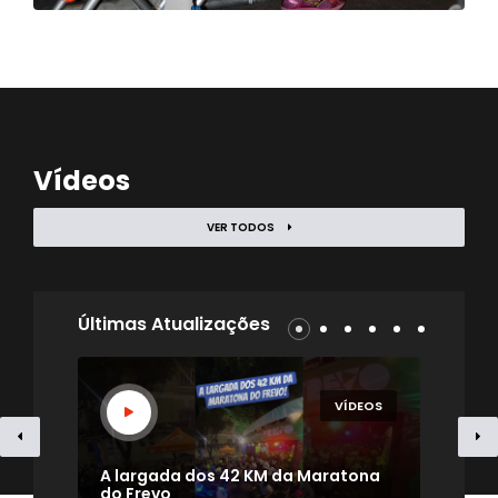
Vídeos
VER TODOS
Últimas Atualizações
EOS
VÍDEOS
- TV
A largada dos 42 KM da Maratona
Uma
do Frevo
par