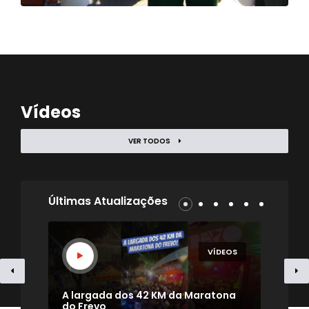
Vídeos
VER TODOS
Últimas Atualizações
EOS
VÍDEOS
- TV
A largada dos 42 KM da Maratona
Uma
do Frevo
par