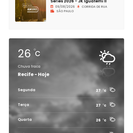
Series 2026 - JK Iguatemi II
09/08/2026
CORRIDA DE RUA
SÃO PAULO
26
c
Chuva fraca
Recife - Hoje
Segunda
27
c
Terça
27
c
Quarta
26
c