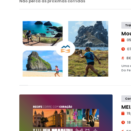
Não perca as próximas corridas
Tra
Mou
05
07
8K
Uma e
Do Fe
Cor
MEI
19
18