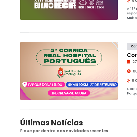
5K
A 13ª
espor
Muito
Cor
Cor
27
06
5K
Corri
Parqu
Últimas Notícias
Fique por dentro das novidades recentes