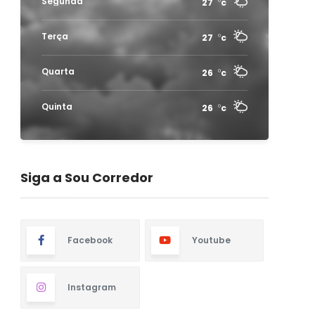
Segunda
27
c
Terça
27
c
Quarta
26
c
Quinta
26
c
Siga a Sou Corredor
Facebook
Youtube
Instagram