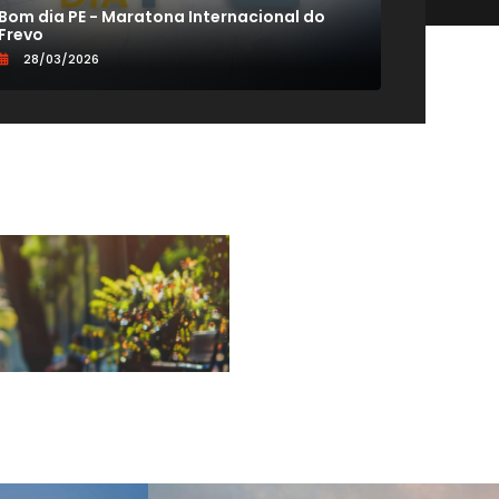
Bom dia PE - Maratona Internacional do
CONEXÃO
Frevo
VIDA 60+
28/03/2026
19/09/