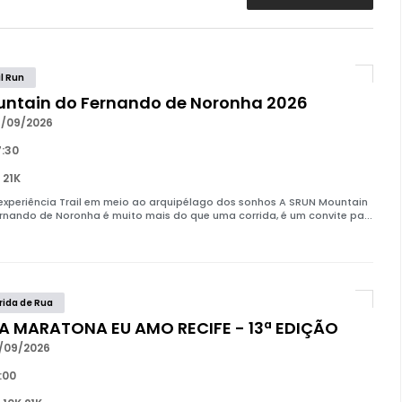
il Run
ntain do Fernando de Noronha 2026
/09/2026
:30
 21K
xperiência Trail em meio ao arquipélago dos sonhos A SRUN Mountain
rnando de Noronha é muito mais do que uma corrida, é um convite pa...
rida de Rua
A MARATONA EU AMO RECIFE - 13ª EDIÇÃO
/09/2026
:00