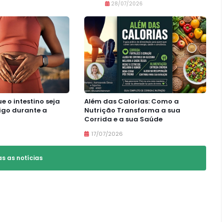
28/07/2026
e o intestino seja
Além das Calorias: Como a
igo durante a
Nutrição Transforma a sua
Corrida e a sua Saúde
17/07/2026
as as notícias
VER ÁLBUM
Corrida da OAB 2025
10/11/2025
71 FOTOS