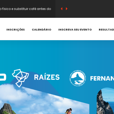
sico e substituir café antes do
em vitamina C e compostos
INSCRIÇÕES
CALENDÁRIO
INSCREVA SEU EVENTO
RESULTA
 que acontecem e como prevenir
corredor? Saiba quando evitar