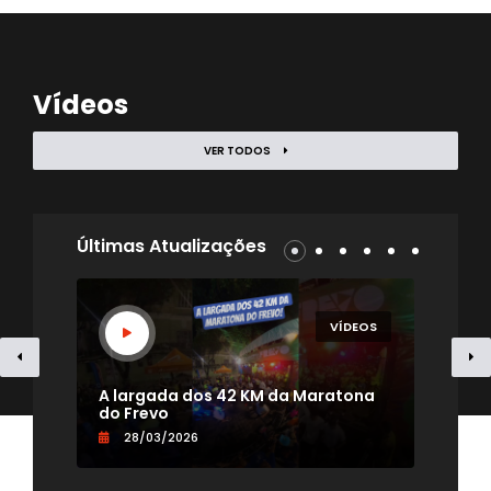
Vídeos
VER TODOS
Últimas Atualizações
EOS
VÍDEOS
- TV
A largada dos 42 KM da Maratona
Uma
do Frevo
par
28/03/2026
0