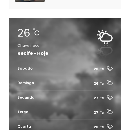
26
c
Chuva fraca
Recife - Hoje
Sabado
26
c
Domingo
26
c
Segunda
27
c
Terça
27
c
Quarta
26
c