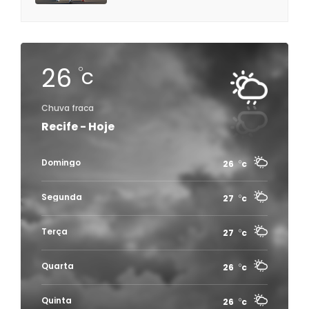
26
c
Chuva fraca
Recife - Hoje
Domingo
26
c
Segunda
27
c
Terça
27
c
Quarta
26
c
Quinta
26
c