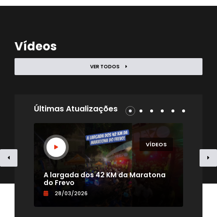
Vídeos
VER TODOS
Últimas Atualizações
EOS
VÍDEOS
- TV
A largada dos 42 KM da Maratona
Uma
do Frevo
par
28/03/2026
0