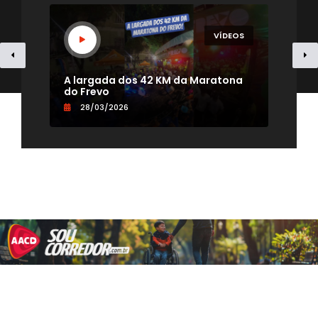
EOS
VÍDEOS
- TV
A largada dos 42 KM da Maratona
Uma
do Frevo
par
28/03/2026
0