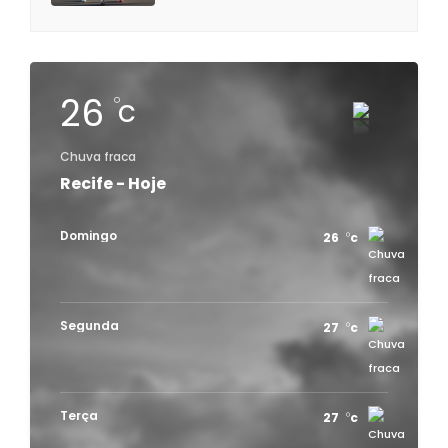
26
c
Chuva fraca
Recife - Hoje
Domingo
26
c
Segunda
27
c
Terça
27
c