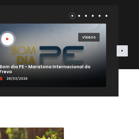
VÍDEOS
Bom dia PE - Maratona Internacional do
CONEXÃO
Frevo
VIDA 60+
28/03/2026
19/09/