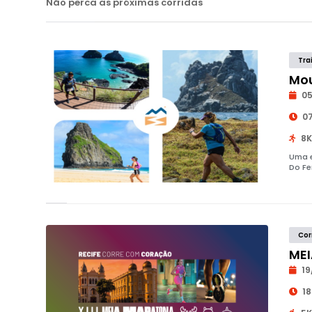
Não perca as próximas corridas
Tra
Mou
05
07
8K
Uma e
Do Fe
Cor
MEI
19
18