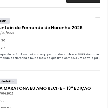
il Run
ntain do Fernando de Noronha 2026
/09/2026
:30
 21K
xperiência Trail em meio ao arquipélago dos sonhos A SRUN Mountain
rnando de Noronha é muito mais do que uma corrida, é um convite pa...
rida de Rua
A MARATONA EU AMO RECIFE - 13ª EDIÇÃO
/09/2026
:00