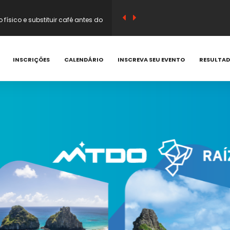
sico e substituir café antes do
em vitamina C e compostos
INSCRIÇÕES
CALENDÁRIO
INSCREVA SEU EVENTO
RESULTA
 que acontecem e como prevenir
corredor? Saiba quando evitar