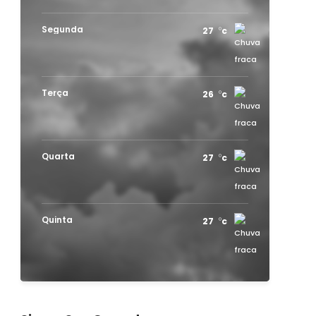
Segunda
27
c
Terça
26
c
Quarta
27
c
Quinta
27
c