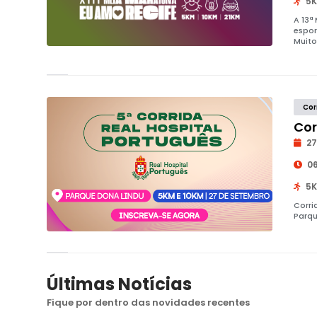
5K
A 13ª
espor
Muito
Cor
Cor
27
06
5K
Corri
Parqu
Últimas Notícias
Fique por dentro das novidades recentes