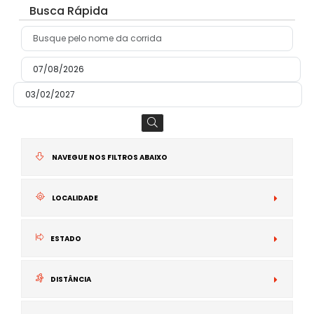
Busca Rápida
NAVEGUE NOS FILTROS ABAIXO
LOCALIDADE
N
ESTADO
I
DISTÂNCIA