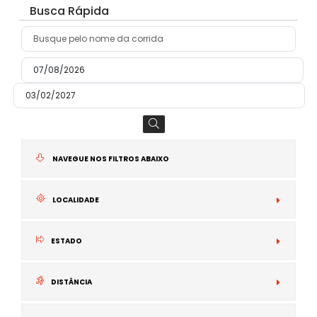
Busca Rápida
NAVEGUE NOS FILTROS ABAIXO
LOCALIDADE
N
ESTADO
I
DISTÂNCIA