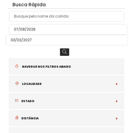
Busca Rápida
NAVEGUE NOS FILTROS ABAIXO
LOCALIDADE
N
ESTADO
I
DISTÂNCIA