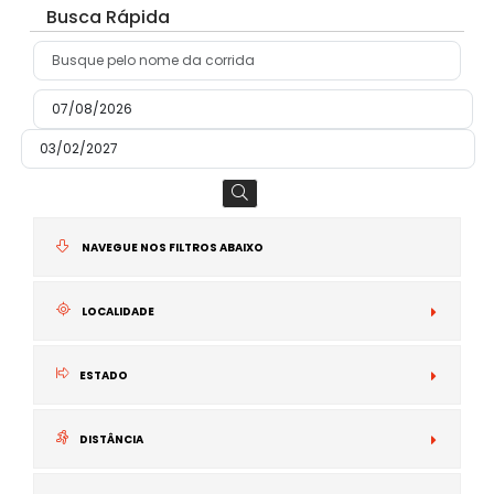
Busca Rápida
NAVEGUE NOS FILTROS ABAIXO
LOCALIDADE
N
ESTADO
I
DISTÂNCIA