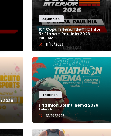
12K
CORRIDA DE RUA
Aquathlon
13K
CORRIDA INFANTIL
18° Copa Interior de Triathlon
5° Etapa - Paulinia 2026
140K
Paulínia
CORRIDA VIRTUAL
11/10/2026
14K
DUATHLON
15K
MARATONA
162K
MEIA MARATONA
Triatlhon
n 2026 |
Triathlon Sprint Inema 2026
16K
TRAIL RUN
Salvador
31/10/2026
18K
TRIATLHON