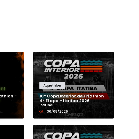
100K
AQUATHLON
Aquathlon
10K
CORRIDA COM OBSTÁCU
athlon -
18° Copa Interior de Triathlon
4° Etapa - Itatiba 2026
Itatiba
11K
CORRIDA DE MONTANHA
30/08/2026
120K
CORRIDA DE ORIENTAÇÃ