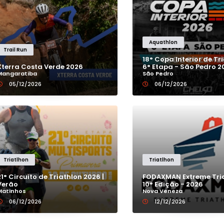
MINAS GERAIS
PARÁ
Aquathlon
Trail Run
18° Copa Interior de Tr
Xterra Costa Verde 2026
6° Etapa - São Pedro 2
PARAÍBA
Mangaratiba
São Pedro
05/12/2026
06/12/2026
PARANÁ
PERNAMBUCO
PIAUÍ
Triatlhon
Triatlhon
21° Circuito de Triathlon 2026 |
FODAXMAN Extreme Tria
Verão
10° Edição - 2026
RIO DE JANEIRO
Matinhos
Nova Veneza
06/12/2026
12/12/2026
RIO GRANDE DO NORTE