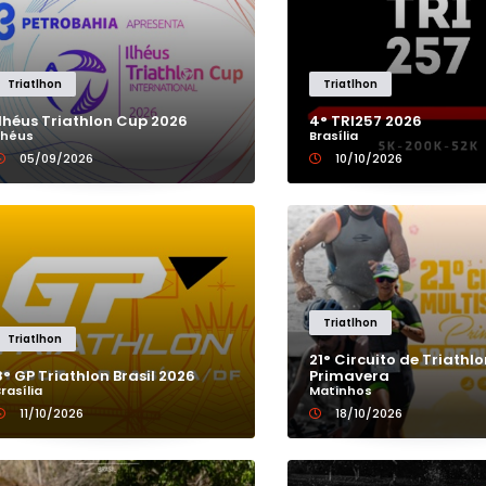
BAHIA
CEARÁ
Triatlhon
Triatlhon
Ilhéus Triathlon Cup 2026
4° TRI257 2026
Ilhéus
DISTRITO FEDERAL
Brasília
05/09/2026
10/10/2026
ESPÍRITO SANTO
GOIÁS
Triatlhon
MARANHÃO
Triatlhon
21° Circuito de Triathlo
8° GP Triathlon Brasil 2026
Primavera
MATO GROSSO
rasília
Matinhos
11/10/2026
18/10/2026
MATO GROSSO DO SUL