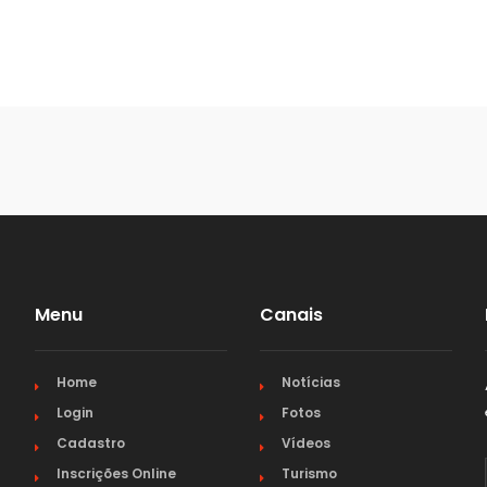
RIO GRANDE DO SUL
RONDÔNIA
RORAIMA
SANTA CATARINA
SÃO PAULO
Menu
Canais
SERGIPE
Home
Notícias
Login
Fotos
TOCANTINS
Cadastro
Vídeos
Inscrições Online
Turismo