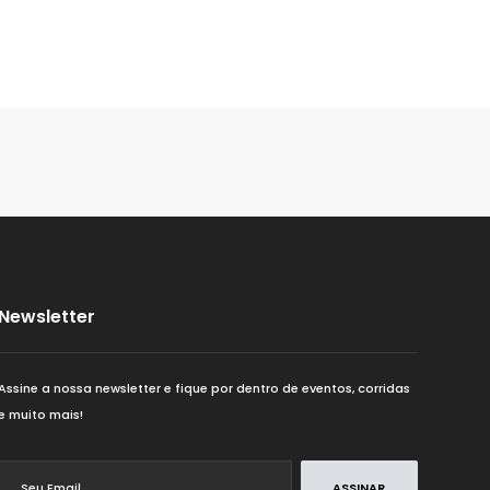
2K
30K
32K
34K
35K
Newsletter
38K
Assine a nossa newsletter e fique por dentro de eventos, corridas
e muito mais!
3K
ASSINAR
40K