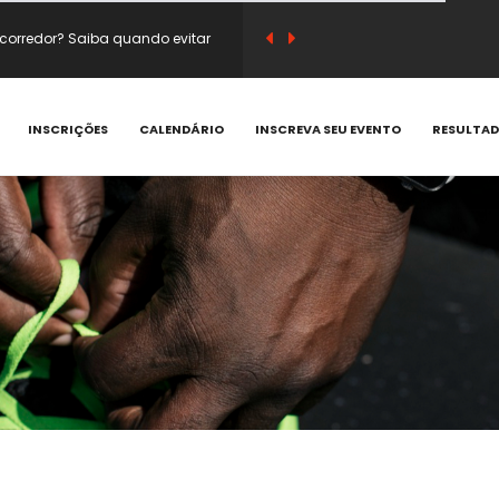
sico e substituir café antes do
em vitamina C e compostos
INSCRIÇÕES
CALENDÁRIO
INSCREVA SEU EVENTO
RESULTA
 que acontecem e como prevenir
corredor? Saiba quando evitar