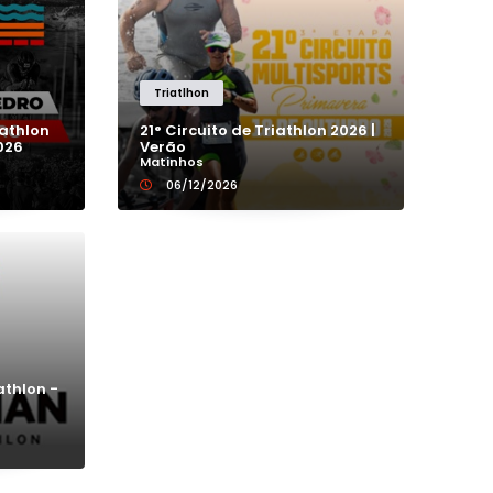
1K
ULTRA MARATONA
2,5K
ULTRA TRAIL
Triatlhon
iathlon
21° Circuito de Triathlon 2026 |
026
Verão
20K
Matinhos
06/12/2026
21K
22K
25K
thlon -
28K
29K