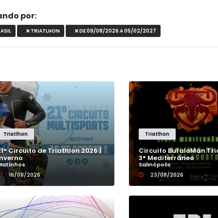
rando por:
ASIL
TRIATLHON
DE 09/08/2026 A 05/02/2027
ACRE
Triatlhon
Triatlhon
L
ALAGOAS
21° Circuito de Triathlon 2026 |
Circuito BufaloMan Tri
Inverno
3° Mediterrâneo
Matinhos
Salinópolis
AMAPÁ
16/08/2026
23/08/2026
AMAZONAS