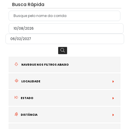
Busca Rápida
NAVEGUE NOS FILTROS ABAIXO
LOCALIDADE
N
ESTADO
I
DISTÂNCIA