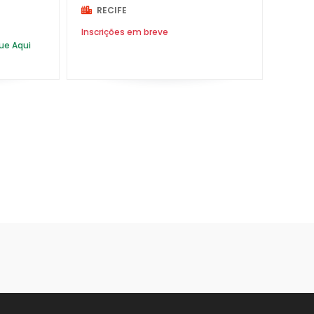
RECIFE
Inscrições em breve
140K
CORRIDA VIRTUAL
que Aqui
14K
DUATHLON
15K
MARATONA
162K
MEIA MARATONA
16K
TRAIL RUN
18K
TRIATLHON
1K
ULTRA MARATONA