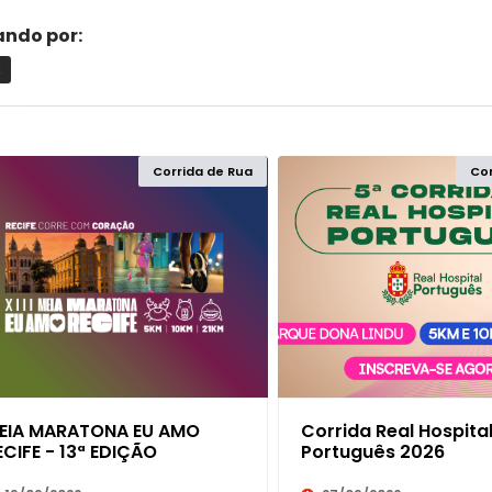
rando por:
K
Corrida de Rua
Cor
ACRE
L
ALAGOAS
AMAPÁ
AMAZONAS
EIA MARATONA EU AMO
Corrida Real Hospita
BAHIA
ECIFE - 13ª EDIÇÃO
Português 2026
CEARÁ