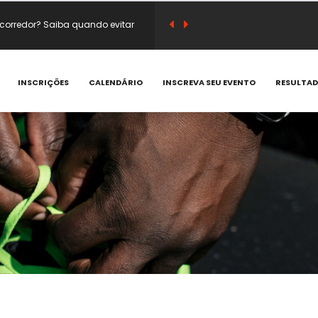
corredor? Saiba quando evitar
sico e substituir café antes do
INSCRIÇÕES
CALENDÁRIO
INSCREVA SEU EVENTO
RESULTA
em vitamina C e compostos
 que acontecem e como prevenir