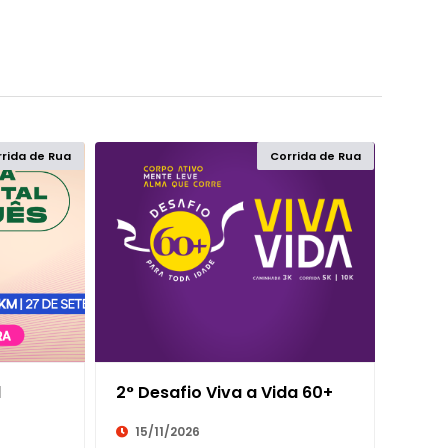
rida de Rua
Corrida de Rua
100K
AQUATHLON
10K
CORRIDA COM OBSTÁCU
11K
CORRIDA DE MONTANHA
120K
CORRIDA DE ORIENTAÇÃ
l
2° Desafio Viva a Vida 60+
12K
CORRIDA DE RUA
15/11/2026
13K
CORRIDA INFANTIL