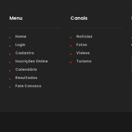
PARÁ
Menu
Canais
PARAÍBA
Home
Notícias
PARANÁ
Login
Fotos
Cadastro
Vídeos
PERNAMBUCO
Inscrições Online
Turismo
Calendário
PIAUÍ
Resultados
Fale Conosco
RIO DE JANEIRO
RIO GRANDE DO NORTE
RIO GRANDE DO SUL