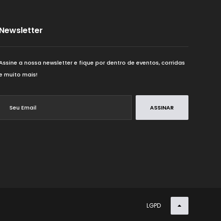
2,5K
ULTRA TRAIL
Newsletter
20K
Assine a nossa newsletter e fique por dentro de eventos, corridas
21K
e muito mais!
22K
ASSINAR
25K
28K
29K
LGPD
2K