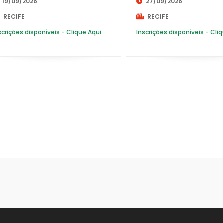
19/09/2026
27/09/2026
RECIFE
RECIFE
DISTRITO FEDERAL
scrições disponíveis - Clique Aqui
Inscrições disponíveis - Cli
ESPÍRITO SANTO
GOIÁS
MARANHÃO
MATO GROSSO
MATO GROSSO DO SUL
MINAS GERAIS