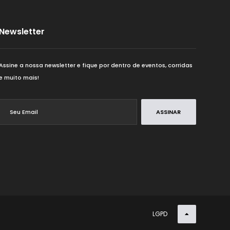
2,5K
ULTRA TRAIL
Newsletter
20K
Assine a nossa newsletter e fique por dentro de eventos, corridas
21K
e muito mais!
22K
ASSINAR
25K
28K
29K
LGPD
2K