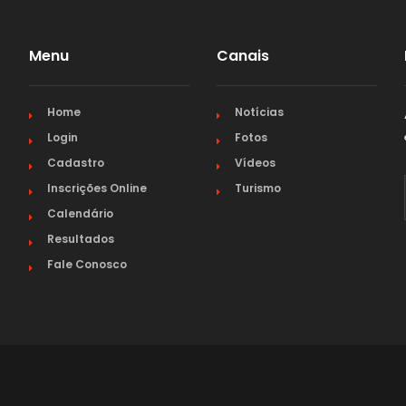
PARÁ
Menu
Canais
PARAÍBA
Home
Notícias
PARANÁ
Login
Fotos
Cadastro
Vídeos
PERNAMBUCO
Inscrições Online
Turismo
Calendário
PIAUÍ
Resultados
Fale Conosco
RIO DE JANEIRO
RIO GRANDE DO NORTE
RIO GRANDE DO SUL