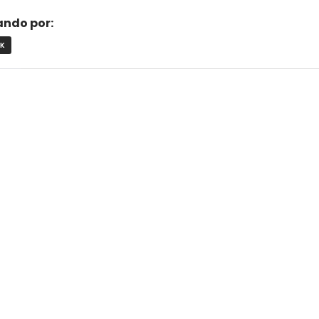
rando por:
3K
ACRE
L
ALAGOAS
AMAPÁ
AMAZONAS
BAHIA
CEARÁ