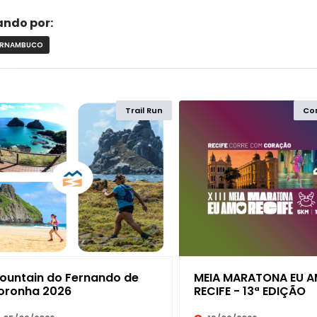
rando por:
ERNAMBUCO
Trail Run
Cor
ACRE
L
ALAGOAS
AMAPÁ
AMAZONAS
ountain do Fernando de
MEIA MARATONA EU 
BAHIA
oronha 2026
RECIFE - 13ª EDIÇÃO
CEARÁ