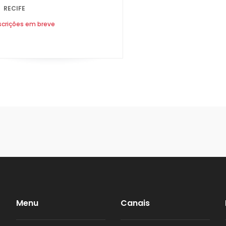
RECIFE
PARÁ
scrições em breve
PARAÍBA
PARANÁ
PERNAMBUCO
PIAUÍ
RIO DE JANEIRO
RIO GRANDE DO NORTE
Menu
Canais
RIO GRANDE DO SUL