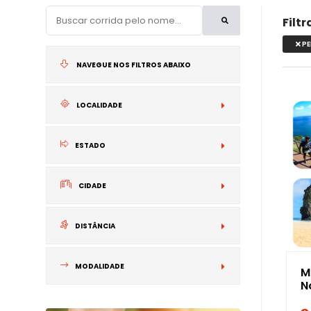
Filt
P
NAVEGUE NOS FILTROS ABAIXO
LOCALIDADE
NACIONAL
ESTADO
INTERNACIONA
CIDADE
DISTÂNCIA
MODALIDADE
M
N