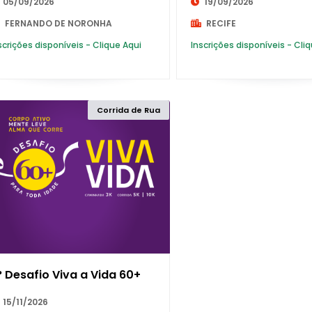
05/09/2026
19/09/2026
FERNANDO DE NORONHA
RECIFE
DISTRITO FEDERAL
scrições disponíveis - Clique Aqui
Inscrições disponíveis - Cli
ESPÍRITO SANTO
Corrida de Rua
GOIÁS
MARANHÃO
MATO GROSSO
MATO GROSSO DO SUL
° Desafio Viva a Vida 60+
MINAS GERAIS
15/11/2026