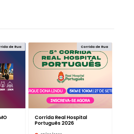
rida de Rua
Corrida de Rua
ABREU E LIMA
100K
AFOGADOS DA INGAZEIRA
10K
AGRESTINA
11K
ALIANÇA
120K
AMO
Corrida Real Hospital
ALTINHO
12K
Português 2026
ANGELIM
13K