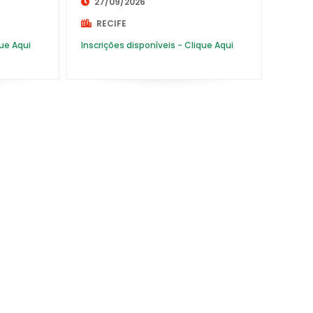
27/09/2026
RECIFE
ARARIPINA
140K
que Aqui
Inscrições disponíveis - Clique Aqui
ARCOVERDE
14K
BELO JARDIM
15K
BEZERROS
162K
BOM CONSELHO
16K
BOM JARDIM
18K
BONITO
1K