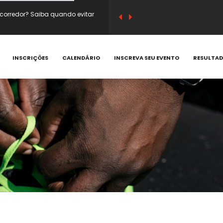
sico e substituir café antes do
em vitamina C e compostos
INSCRIÇÕES
CALENDÁRIO
INSCREVA SEU EVENTO
RESULTA
 que acontecem e como prevenir
corredor? Saiba quando evitar