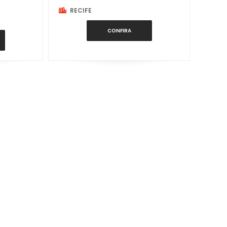
RECIFE
4K
CONFIRA
50K
55K
5K
60K
63K
6K