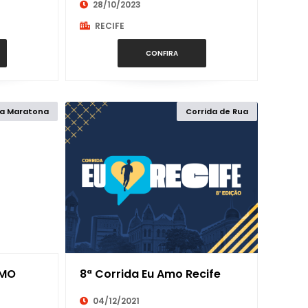
28/10/2023
32K
RECIFE
CONFIRA
34K
35K
a Maratona
Corrida de Rua
38K
3K
40K
42K
AMO
8ª Corrida Eu Amo Recife
04/12/2021
46K