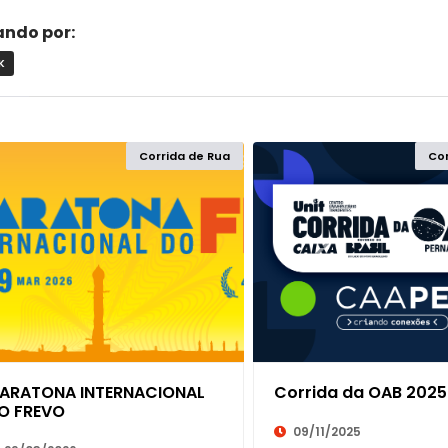
rando por:
K
ACRE
Corrida de Rua
Cor
L
ALAGOAS
AMAPÁ
AMAZONAS
BAHIA
ARATONA INTERNACIONAL
Corrida da OAB 2025
CEARÁ
O FREVO
09/11/2025
DISTRITO FEDERAL