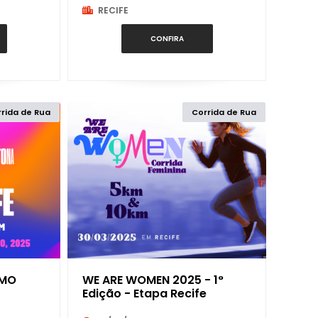
RECIFE
CONFIRA
14K
DUATHLON
15K
MARATONA
rida de Rua
Corrida de Rua
162K
MEIA MARATONA
16K
TRAIL RUN
18K
TRIATLHON
1K
ULTRA MARATONA
AMO
WE ARE WOMEN 2025 - 1°
2,5K
ULTRA TRAIL
Edição - Etapa Recife