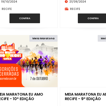
19/10/2024
21/09/2024
RORAIMA
RECIFE
RECIFE
CONFIRA
CONFIRA
SANTA CATARINA
SÃO PAULO
Meia Maratona
Mei
SERGIPE
TOCANTINS
EIA MARATONA EU AMO
MEIA MARATONA EU 
ECIFE - 10° EDIÇÃO
RECIFE - 9ª EDIÇÃO