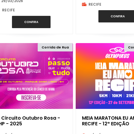
29/03/2026
RECIFE
RECIFE
CONFIRA
ESPÍRITO SANTO
CONFIRA
GOIÁS
Corrida de Rua
Cor
MARANHÃO
MATO GROSSO
MATO GROSSO DO SUL
MINAS GERAIS
V Circuito Outubro Rosa -
MEIA MARATONA EU 
PARÁ
HP - 2025
RECIFE - 12ª EDIÇÃO