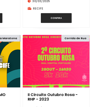
30/03/2025
20K
RECIFE
21K
CONFIRA
22K
a Maratona
Corrida de Rua
25K
28K
29K
2K
AMO
II Circuito Outubro Rosa -
RHP - 2023
30K