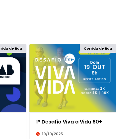
100K
AQUATHLON
rida de Rua
Corrida de Rua
10K
CORRIDA COM OBSTÁCU
11K
CORRIDA DE MONTANHA
120K
CORRIDA DE ORIENTAÇÃ
12K
CORRIDA DE RUA
1° Desafio Viva a Vida 60+
13K
CORRIDA INFANTIL
19/10/2025
140K
CORRIDA VIRTUAL