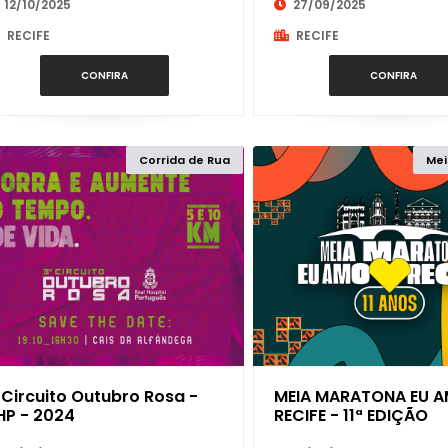
12/10/2025
27/09/2025
PARAÍBA
RECIFE
RECIFE
PARANÁ
CONFIRA
CONFIRA
PERNAMBUCO
Corrida de Rua
Mei
PIAUÍ
RIO DE JANEIRO
RIO GRANDE DO NORTE
RIO GRANDE DO SUL
II Circuito Outubro Rosa -
MEIA MARATONA EU 
HP - 2024
RECIFE - 11ª EDIÇÃO
RONDÔNIA