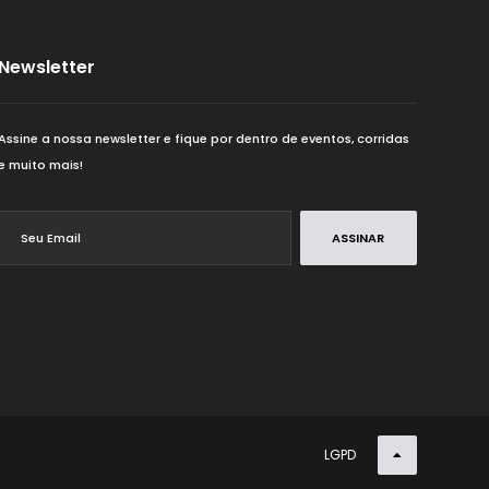
20K
Newsletter
21K
Assine a nossa newsletter e fique por dentro de eventos, corridas
22K
e muito mais!
25K
ASSINAR
28K
29K
2K
LGPD
30K