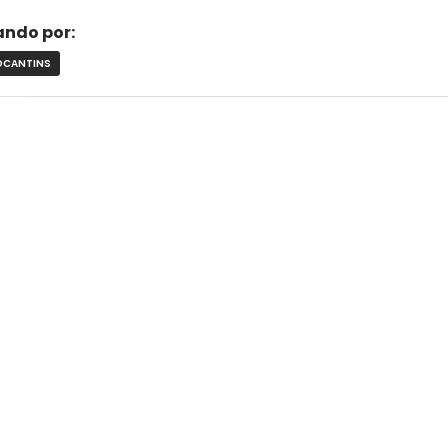
rando por:
OCANTINS
ACRE
L
ALAGOAS
AMAPÁ
AMAZONAS
BAHIA
CEARÁ
DISTRITO FEDERAL