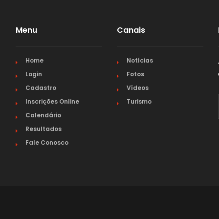
PARAÍBA
Menu
Canais
PARANÁ
Home
Notícias
PERNAMBUCO
Login
Fotos
Cadastro
Vídeos
PIAUÍ
Inscrições Online
Turismo
Calendário
RIO DE JANEIRO
Resultados
Fale Conosco
RIO GRANDE DO NORTE
RIO GRANDE DO SUL
RONDÔNIA