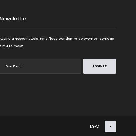
FORMOSA
20K
Newsletter
GOIANDIRA
21K
Assine a nossa newsletter e fique por dentro de eventos, corridas
GOIÂNIA
22K
e muito mais!
GOIANIRA
25K
ASSINAR
IPORÁ
28K
ITUMBIARA
29K
JARAGUÁ
2K
LGPD
JATAÍ
30K