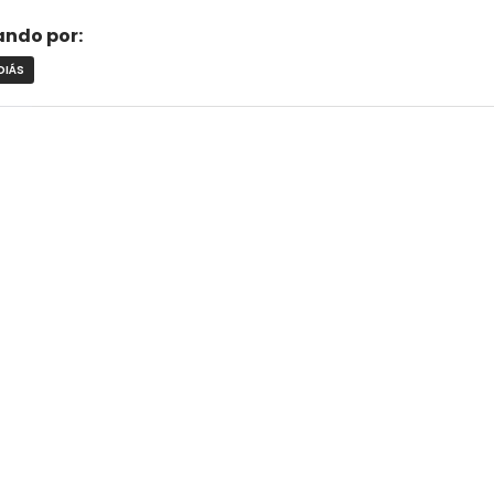
rando por:
OIÁS
ACRE
L
ALAGOAS
AMAPÁ
AMAZONAS
BAHIA
CEARÁ
DISTRITO FEDERAL