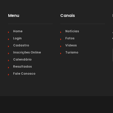
PARAÍBA
Menu
Canais
PARANÁ
Home
Notícias
PERNAMBUCO
Login
Fotos
Cadastro
Vídeos
PIAUÍ
Inscrições Online
Turismo
Calendário
RIO DE JANEIRO
Resultados
Fale Conosco
RIO GRANDE DO NORTE
RIO GRANDE DO SUL
RONDÔNIA