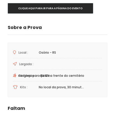
CLIQUE AQUI PARA IR PARA A PÁGINA DO EVENTO
Sobre a Prova
Local :
Osório - RS
Largada :
Distância :
na igreja paroquial na frente do cemitério
5k 12k
Kits :
No local da prova, 30 minut...
Faltam