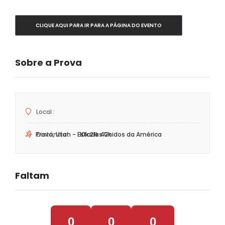
CLIQUE AQUI PARA IR PARA A PÁGINA DO EVENTO
Sobre a Prova
Local :
Distância :
Provo, Utah - Estados Unidos da América
10k 21k 42k
Faltam
0
0
0