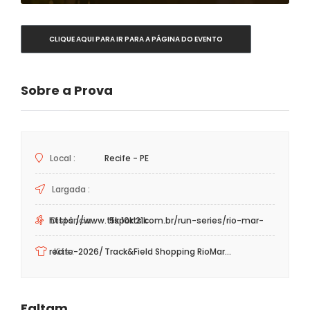
CLIQUE AQUI PARA IR PARA A PÁGINA DO EVENTO
Sobre a Prova
Local :
Recife - PE
Largada :
Distância :
https://www.tfsports.com.br/run-series/rio-mar-
5k 10k 21k
recife-2026/
Kits :
Track&Field Shopping RioMar...
Faltam