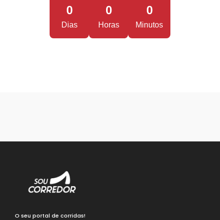
0
0
0
Dias
Horas
Minutos
O seu portal de corridas!