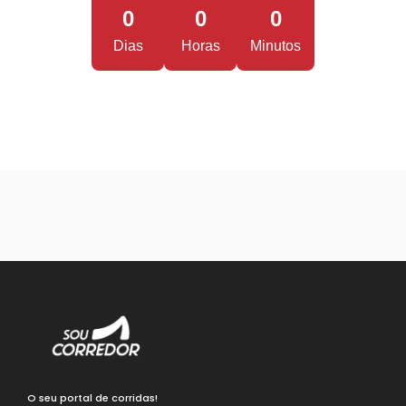
0
0
0
Dias
Horas
Minutos
O seu portal de corridas!