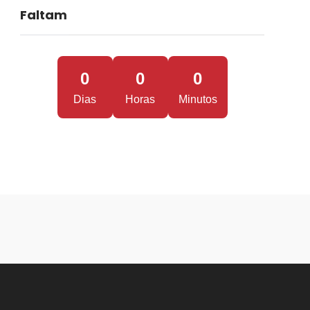
Faltam
0
0
0
Dias
Horas
Minutos