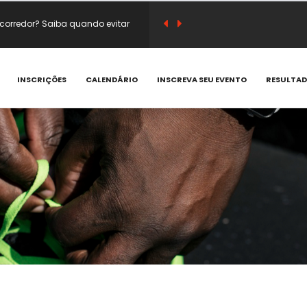
corredor? Saiba quando evitar
sico e substituir café antes do
INSCRIÇÕES
CALENDÁRIO
INSCREVA SEU EVENTO
RESULTA
em vitamina C e compostos
 que acontecem e como prevenir