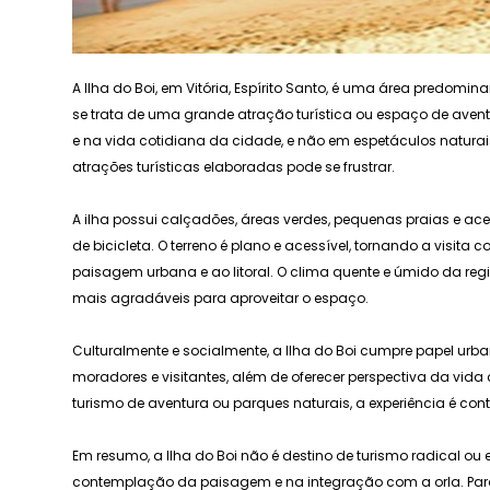
A Ilha do Boi, em Vitória, Espírito Santo, é uma área predomina
se trata de uma grande atração turística ou espaço de aventu
e na vida cotidiana da cidade, e não em espetáculos naturai
atrações turísticas elaboradas pode se frustrar.
A ilha possui calçadões, áreas verdes, pequenas praias e ac
de bicicleta. O terreno é plano e acessível, tornando a visita
paisagem urbana e ao litoral. O clima quente e úmido da reg
mais agradáveis para aproveitar o espaço.
Culturalmente e socialmente, a Ilha do Boi cumpre papel urba
moradores e visitantes, além de oferecer perspectiva da vida 
turismo de aventura ou parques naturais, a experiência é cont
Em resumo, a Ilha do Boi não é destino de turismo radical ou e
contemplação da paisagem e na integração com a orla. Para