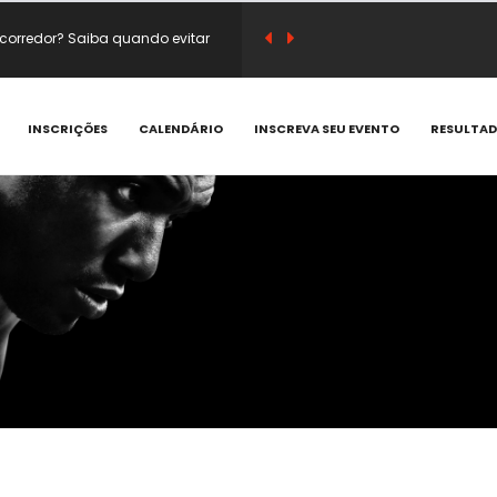
corredor? Saiba quando evitar
sico e substituir café antes do
INSCRIÇÕES
CALENDÁRIO
INSCREVA SEU EVENTO
RESULTA
em vitamina C e compostos
 que acontecem e como prevenir