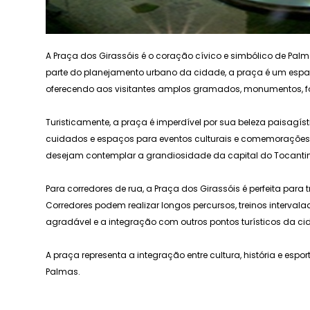
A Praça dos Girassóis é o coração cívico e simbólico de Pal
parte do planejamento urbano da cidade, a praça é um espaç
oferecendo aos visitantes amplos gramados, monumentos, fo
Turisticamente, a praça é imperdível por sua beleza paisagísti
cuidados e espaços para eventos culturais e comemorações p
desejam contemplar a grandiosidade da capital do Tocantin
Para corredores de rua, a Praça dos Girassóis é perfeita para 
Corredores podem realizar longos percursos, treinos interval
agradável e a integração com outros pontos turísticos da ci
A praça representa a integração entre cultura, história e espo
Palmas.