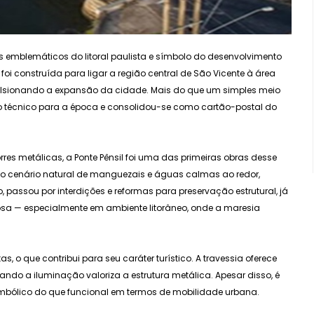
is emblemáticos do litoral paulista e símbolo do desenvolvimento
oi construída para ligar a região central de São Vicente à área
pulsionando a expansão da cidade. Mais do que um simples meio
ço técnico para a época e consolidou-se como cartão-postal do
es metálicas, a Ponte Pênsil foi uma das primeiras obras desse
om o cenário natural de manguezais e águas calmas ao redor,
 passou por interdições e reformas para preservação estrutural, já
osa — especialmente em ambiente litorâneo, onde a maresia
as, o que contribui para seu caráter turístico. A travessia oferece
uando a iluminação valoriza a estrutura metálica. Apesar disso, é
simbólico do que funcional em termos de mobilidade urbana.