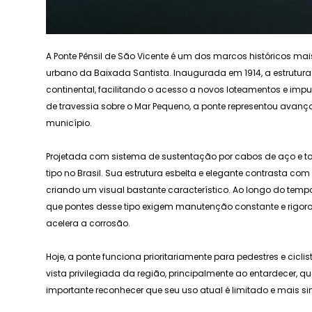
A Ponte Pênsil de São Vicente é um dos marcos históricos ma
urbano da Baixada Santista. Inaugurada em 1914, a estrutura f
continental, facilitando o acesso a novos loteamentos e im
de travessia sobre o Mar Pequeno, a ponte representou avan
município.
Projetada com sistema de sustentação por cabos de aço e torr
tipo no Brasil. Sua estrutura esbelta e elegante contrasta c
criando um visual bastante característico. Ao longo do tempo,
que pontes desse tipo exigem manutenção constante e rigor
acelera a corrosão.
Hoje, a ponte funciona prioritariamente para pedestres e ciclist
vista privilegiada da região, principalmente ao entardecer, q
importante reconhecer que seu uso atual é limitado e mais 