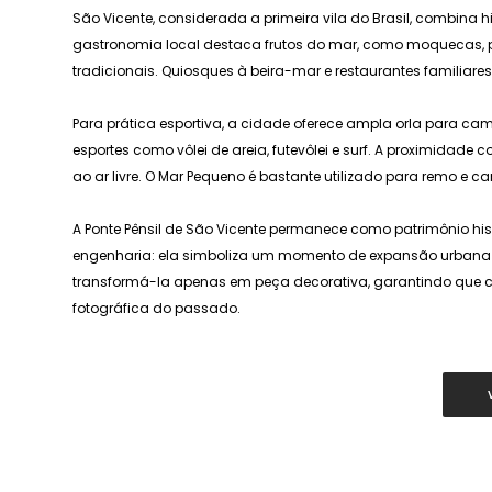
São Vicente, considerada a primeira vila do Brasil, combina hi
gastronomia local destaca frutos do mar, como moquecas, p
tradicionais. Quiosques à beira-mar e restaurantes familiares
Para prática esportiva, a cidade oferece ampla orla para ca
esportes como vôlei de areia, futevôlei e surf. A proximidade
ao ar livre. O Mar Pequeno é bastante utilizado para remo e 
A Ponte Pênsil de São Vicente permanece como patrimônio hist
engenharia: ela simboliza um momento de expansão urbana e
transformá-la apenas em peça decorativa, garantindo que 
fotográfica do passado.