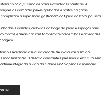
stória colonial, turismo de praia e atividades náuticas. A
orções de camarão, peixes grelhados e pratos caiçaras
 completam a experiência gastronômica típica do litoral paulista.
minhadas e corridas, ciclovias ao longo da praia e espaços para
 com morros e áreas naturais também favorece trilhas e atividades
canoagem.
órico e referência visual da cidade. Seu valor vai além da
 modernização. O desafio constante é preservar a estrutura sem
continue integrada à vida da cidade e não apenas à memória
VOLTAR