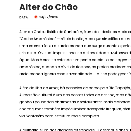
Alter do Chão
23/02/2026
DATA:
Alter do Chão, distrito de Santarém, é um dos destinos mai
“Caribe Amazônico” — rótulo bonito, mas que simplifica demais
uma extensa faixa de areia branca que surge durante o perí
cristalina. O visual impressiona: rio de tonalidade azul-esv
água. Mas é preciso entender um ponto crucial: a paisagem
amazônico, quando o nível do rio sobe, as praias praticam
areia branca ignora essa sazonalidade — e isso pode gerar f
Além da Ilha do Amor, há passeios de barco pelo Rio Tapajós,
A imersão cultural é um dos pontos fortes do destino, mas não 
ganhou pousadas charmosas e restaurantes mais elaborados, 
charme, mas também impõe limites: transporte irregular, of
via Santarém para estrutura mais completa.
A culinária é um dos grandes diferenciais. O destaque abso