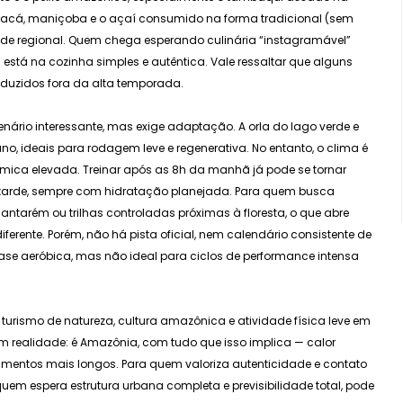
acacá, maniçoba e o açaí consumido na forma tradicional (sem
de regional. Quem chega esperando culinária “instagramável”
stá na cozinha simples e autêntica. Vale ressaltar que alguns
duzidos fora da alta temporada.
enário interessante, mas exige adaptação. A orla do lago verde e
no, ideais para rodagem leve e regenerativa. No entanto, o clima é
rmica elevada. Treinar após as 8h da manhã já pode se tornar
 tarde, sempre com hidratação planejada. Para quem busca
Santarém ou trilhas controladas próximas à floresta, o que abre
ferente. Porém, não há pista oficial, nem calendário consistente de
ase aeróbica, mas não ideal para ciclos de performance intensa
urismo de natureza, cultura amazônica e atividade física leve em
om realidade: é Amazônia, com tudo que isso implica — calor
ocamentos mais longos. Para quem valoriza autenticidade e contato
uem espera estrutura urbana completa e previsibilidade total, pode