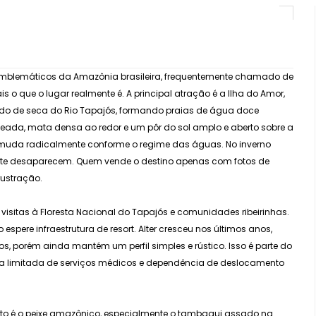
s emblemáticos da Amazônia brasileira, frequentemente chamado de
 o que o lugar realmente é. A principal atração é a Ilha do Amor,
odo de seca do Rio Tapajós, formando praias de água doce
erdeada, mata densa ao redor e um pôr do sol amplo e aberto sobre a
 muda radicalmente conforme o regime das águas. No inverno
ente desaparecem. Quem vende o destino apenas com fotos de
rustração.
 visitas à Floresta Nacional do Tapajós e comunidades ribeirinhas.
espere infraestrutura de resort. Alter cresceu nos últimos anos,
porém ainda mantém um perfil simples e rústico. Isso é parte do
erta limitada de serviços médicos e dependência de deslocamento
luto é o peixe amazônico, especialmente o tambaqui assado na