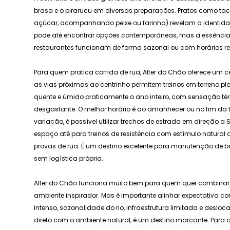
brasa e o pirarucu em diversas preparações. Pratos como t
açúcar, acompanhando peixe ou farinha) revelam a identida
pode até encontrar opções contemporâneas, mas a essência e
restaurantes funcionam de forma sazonal ou com horários re
Para quem pratica corrida de rua, Alter do Chão oferece um c
as vias próximas ao centrinho permitem treinos em terreno pla
quente e úmido praticamente o ano inteiro, com sensação té
desgastante. O melhor horário é ao amanhecer ou no fim da
variação, é possível utilizar trechos de estrada em direção a 
espaço até para treinos de resistência com estímulo natural di
provas de rua. É um destino excelente para manutenção de b
sem logística própria.
Alter do Chão funciona muito bem para quem quer combinar t
ambiente inspirador. Mas é importante alinhar expectativa c
intenso, sazonalidade do rio, infraestrutura limitada e desl
direto com o ambiente natural, é um destino marcante. Para q