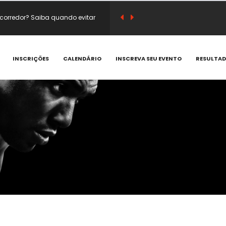
corredor? Saiba quando evitar
sico e substituir café antes do
INSCRIÇÕES
CALENDÁRIO
INSCREVA SEU EVENTO
RESULTA
em vitamina C e compostos
 que acontecem e como prevenir