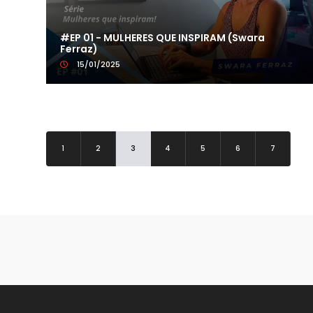
#EP 01 - MULHERES QUE INSPIRAM (Swara
Ferraz)
15/01/2025
1
2
3
4
5
6
7