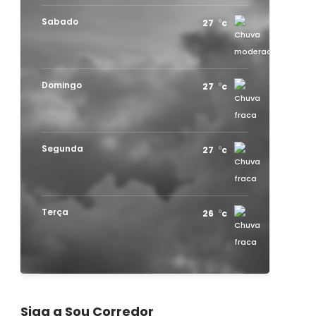
Sabado
27
c
Domingo
27
c
Segunda
27
c
Terça
26
c
Siga a Sou Corredor