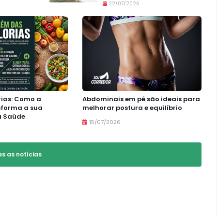
22/07/2026
rias: Como a
Abdominais em pé são ideais para
sforma a sua
melhorar postura e equilíbrio
a Saúde
15/07/2026
as as notícias