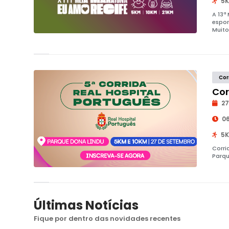
5K
A 13ª
espor
Muito
Cor
Cor
27
06
5K
Corri
Parqu
Últimas Notícias
Fique por dentro das novidades recentes