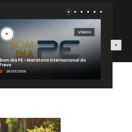
VÍDEOS
Bom dia PE - Maratona Internacional do
CONEXÃO
Frevo
VIDA 60+
28/03/2026
19/09/