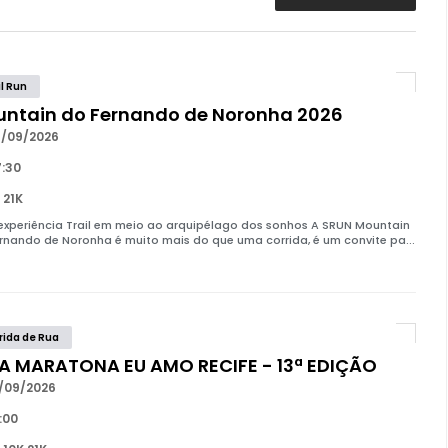
il Run
ntain do Fernando de Noronha 2026
/09/2026
:30
 21K
xperiência Trail em meio ao arquipélago dos sonhos A SRUN Mountain
rnando de Noronha é muito mais do que uma corrida, é um convite pa...
rida de Rua
A MARATONA EU AMO RECIFE - 13ª EDIÇÃO
/09/2026
:00