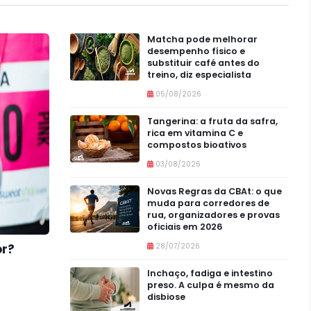
Matcha pode melhorar
desempenho físico e
substituir café antes do
treino, diz especialista
05/08/2026
Tangerina: a fruta da safra,
rica em vitamina C e
compostos bioativos
03/08/2026
Novas Regras da CBAt: o que
muda para corredores de
rua, organizadores e provas
oficiais em 2026
or?
28/07/2026
Inchaço, fadiga e intestino
preso. A culpa é mesmo da
disbiose