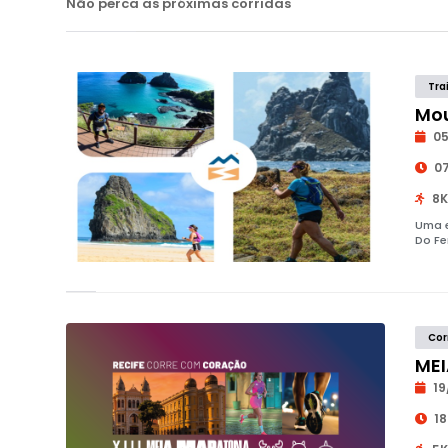
Não perca as próximas corridas
Tra
Mou
05
07
8K
Uma e
Do Fe
Cor
MEI
19
18