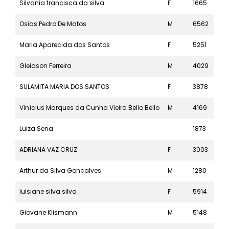
Silvania francisca da silva
F
1665
21k
Osias Pedro De Matos
M
6562
5k
Maria Aparecida dos Santos
F
5251
5k
Gleidson Ferreira
M
4029
10k
SULAMITA MARIA DOS SANTOS
F
3878
10k
Vinícius Marques da Cunha Vieira Bello Bello
M
4169
10k
Luiza Sena
1873
21k
ADRIANA VAZ CRUZ
F
3003
10k
Arthur da Silva Gonçalves
M
1280
21k
luisiane silva silva
F
5914
5k
Giovane Klismann
M
5148
5k