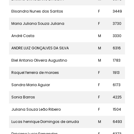
Elisandra Nunes dos Santos
F
3449
10k
Maria Juliana Souza Juliana
F
3730
10k
André Costa
M
3330
10k
ANDRE LUIZ GONÇALVES DA SILVA
M
6316
5k
Eliel Antonio Oliveira Augustino
M
1783
21k
Raquel ferreira de moraes
F
1913
21k
Sandra Maria Aguiar
F
6173
5k
Sonia Barros
F
4225
10k
Juliana Souza Leão Ribeiro
F
1504
21k
Lucas henrique Domingos de arruda
M
6493
5k
Deiviane Lucio Fernandes
F
6373
5k