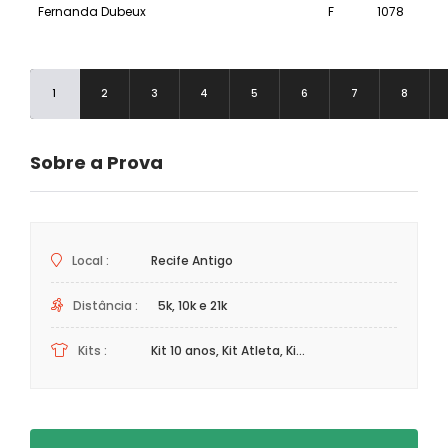
Fernanda Dubeux
F
1078
21k
1
2
3
4
5
6
7
8
Sobre a Prova
Local :
Recife Antigo
Distância :
5k, 10k e 21k
Kits :
Kit 10 anos, Kit Atleta, Ki...