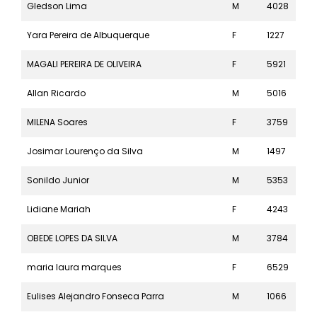
Gledson Lima
M
4028
10k
Yara Pereira de Albuquerque
F
1227
21k
MAGALI PEREIRA DE OLIVEIRA
F
5921
5k
Allan Ricardo
M
5016
5k
MILENA Soares
F
3759
10k
Josimar Lourenço da Silva
M
1497
21k
Sonildo Junior
M
5353
5k
Lidiane Mariah
F
4243
10k
OBEDE LOPES DA SILVA
M
3784
10k
maria laura marques
F
6529
5k
Eulises Alejandro Fonseca Parra
M
1066
21k