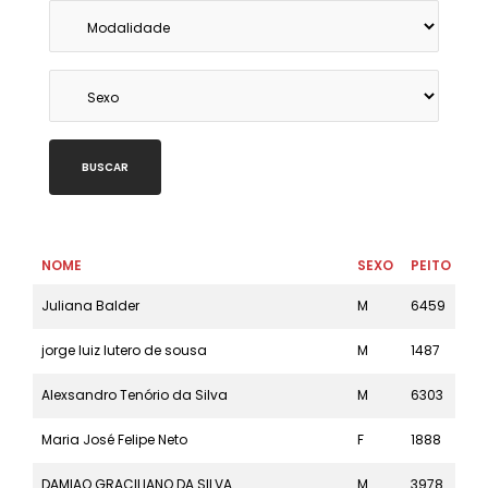
BUSCAR
NOME
SEXO
PEITO
MO
Juliana Balder
M
6459
5k
jorge luiz lutero de sousa
M
1487
21k
Alexsandro Tenório da Silva
M
6303
5k
Maria José Felipe Neto
F
1888
21k
DAMIAO GRACILIANO DA SILVA
M
3978
10k