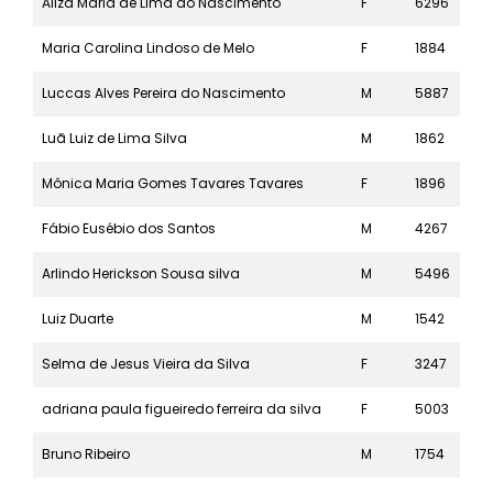
Ailza Maria de Lima do Nascimento
F
6296
5k
Maria Carolina Lindoso de Melo
F
1884
21k
Luccas Alves Pereira do Nascimento
M
5887
5k
Luã Luiz de Lima Silva
M
1862
21k
Mônica Maria Gomes Tavares Tavares
F
1896
21k
Fábio Eusébio dos Santos
M
4267
10k
Arlindo Herickson Sousa silva
M
5496
5k
Luiz Duarte
M
1542
21k
Selma de Jesus Vieira da Silva
F
3247
10k
adriana paula figueiredo ferreira da silva
F
5003
5k
Bruno Ribeiro
M
1754
21k