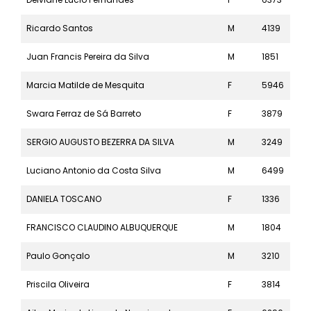
Ricardo Santos
M
4139
10k
Juan Francis Pereira da Silva
M
1851
21k
Marcia Matilde de Mesquita
F
5946
5k
Swara Ferraz de Sá Barreto
F
3879
10k
SERGIO AUGUSTO BEZERRA DA SILVA
M
3249
10k
Luciano Antonio da Costa Silva
M
6499
5k
DANIELA TOSCANO
F
1336
21k
FRANCISCO CLAUDINO ALBUQUERQUE
M
1804
21k
Paulo Gonçalo
M
3210
10k
Priscila Oliveira
F
3814
10k