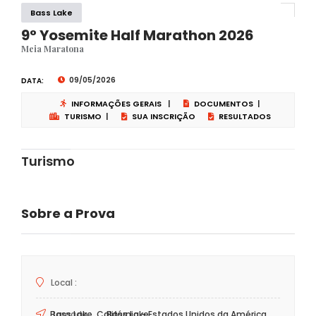
Bass Lake
9° Yosemite Half Marathon 2026
Meia Maratona
09/05/2026
DATA:
INFORMAÇÕES GERAIS
|
DOCUMENTOS
|
TURISMO
|
SUA INSCRIÇÃO
RESULTADOS
Turismo
Sobre a Prova
Local :
Bass Lake, Califórnia - Estados Unidos da América
Largada :
Bass Lake