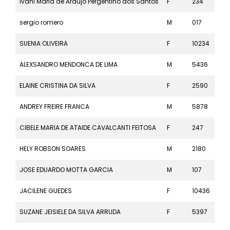
Ivani Maria de Araujo Pergentino dos Santos
F
234
42k
sergio romero
M
017
42k
SUENIA OLIVEIRA
F
10234
10k
ALEXSANDRO MENDONCA DE LIMA
M
5436
5k
ELAINE CRISTINA DA SILVA
F
2590
21k
ANDREY FREIRE FRANCA
M
5878
5k
CIBELE MARIA DE ATAIDE CAVALCANTI FEITOSA
F
247
42k
HELY ROBSON SOARES
M
2180
21k
JOSE EDUARDO MOTTA GARCIA
M
107
42k
JACILENE GUEDES
F
10436
10k
SUZANE JEISIELE DA SILVA ARRUDA
F
5397
5k