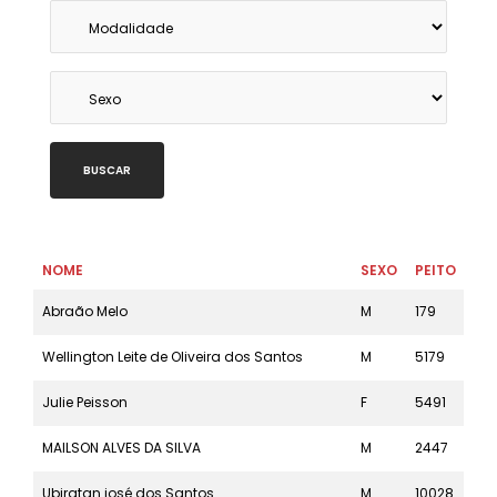
BUSCAR
NOME
SEXO
PEITO
MO
Abraão Melo
M
179
42k
Wellington Leite de Oliveira dos Santos
M
5179
5k
Julie Peisson
F
5491
5k
MAILSON ALVES DA SILVA
M
2447
21k
Ubiratan josé dos Santos
M
10028
10k