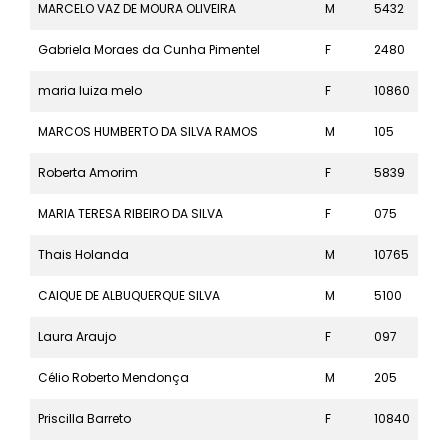
MARCELO VAZ DE MOURA OLIVEIRA
M
5432
5k
Gabriela Moraes da Cunha Pimentel
F
2480
21k
maria luiza melo
F
10860
10k
MARCOS HUMBERTO DA SILVA RAMOS
M
105
42k
Roberta Amorim
F
5839
5k
MARIA TERESA RIBEIRO DA SILVA
F
075
42k
Thais Holanda
M
10765
10k
CAIQUE DE ALBUQUERQUE SILVA
M
5100
5k
Laura Araujo
F
097
42k
Célio Roberto Mendonça
M
205
42k
Priscilla Barreto
F
10840
10k