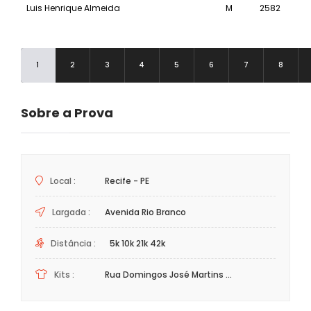
Luis Henrique Almeida
M
2582
21k
1
2
3
4
5
6
7
8
Sobre a Prova
Local :
Recife - PE
Largada :
Avenida Rio Branco
Distância :
5k 10k 21k 42k
Kits :
Rua Domingos José Martins ...