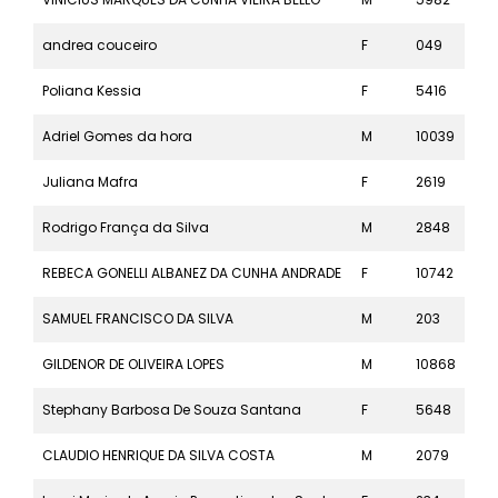
andrea couceiro
F
049
42k
Poliana Kessia
F
5416
5k
Adriel Gomes da hora
M
10039
10k
Juliana Mafra
F
2619
21k
Rodrigo França da Silva
M
2848
21k
REBECA GONELLI ALBANEZ DA CUNHA ANDRADE
F
10742
10k
SAMUEL FRANCISCO DA SILVA
M
203
42k
GILDENOR DE OLIVEIRA LOPES
M
10868
10k
Stephany Barbosa De Souza Santana
F
5648
5k
CLAUDIO HENRIQUE DA SILVA COSTA
M
2079
21k