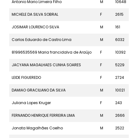
Antonio Mario Limeira Filho
M
10648
10k
MICHELE DA SILVA SOBRAL
F
2615
21k
JOSIMAR LOURENCO SILVA
M
161
42k
Carlos Eduardo de Castro Lima
M
6032
5k
81996535569 Maria francidalva de Araújo
F
10392
10k
JACYANA MAGALHAES CUNHA SOARES
F
5229
5k
LEIDE FIGUEREDO
F
2724
21k
DAMIAO GRACILIANO DA SILVA
M
10021
10k
Juliana Lopes Kruger
F
243
42k
FERNANDO HENRIQUE FERREIRA LIMA
M
2666
21k
Jonata Magalhães Coelho
M
2522
21k