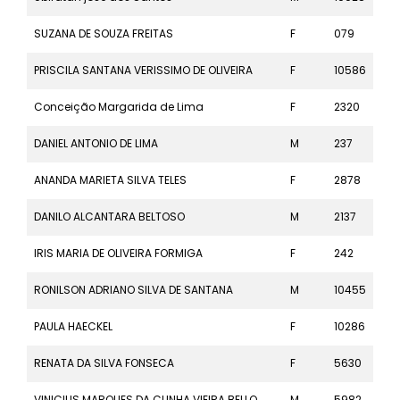
SUZANA DE SOUZA FREITAS
F
079
42k
PRISCILA SANTANA VERISSIMO DE OLIVEIRA
F
10586
10k
Conceição Margarida de Lima
F
2320
21k
DANIEL ANTONIO DE LIMA
M
237
42k
ANANDA MARIETA SILVA TELES
F
2878
21k
DANILO ALCANTARA BELTOSO
M
2137
21k
IRIS MARIA DE OLIVEIRA FORMIGA
F
242
42k
RONILSON ADRIANO SILVA DE SANTANA
M
10455
10k
PAULA HAECKEL
F
10286
10k
RENATA DA SILVA FONSECA
F
5630
5k
VINICIUS MARQUES DA CUNHA VIEIRA BELLO
M
5982
5k