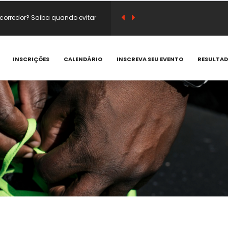
corredor? Saiba quando evitar
sico e substituir café antes do
INSCRIÇÕES
CALENDÁRIO
INSCREVA SEU EVENTO
RESULTA
em vitamina C e compostos
 que acontecem e como prevenir