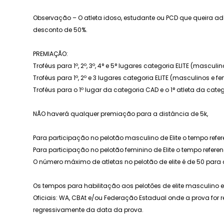
Observação – O atleta idoso, estudante ou PCD que queira adqui
desconto de 50%.
PREMIAÇÃO:
Troféus para 1º, 2º, 3º, 4° e 5° lugares categoria ELITE (mascul
Troféus para 1º, 2º e 3 lugares categoria ELITE (masculinos e 
Troféus para o 1º lugar da categoria CAD e o 1° atleta da ca
NÃO haverá qualquer premiação para a distância de 5k,
Para participação no pelotão masculino de Elite o tempo refer
Para participação no pelotão feminino de Elite o tempo refere
O número máximo de atletas no pelotão de elite é de 50 para
Os tempos para habilitação aos pelotões de elite masculino
Oficiais: WA, CBAt e/ou Federação Estadual onde a prova for 
regressivamente da data da prova.