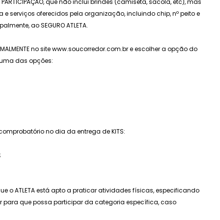
 PARTICIPAÇÃO, que não inclui brindes (camiseta, sacola, etc), mas
a e serviços oferecidos pela organização, incluindo chip, nº peito e
cipalmente, ao SEGURO ATLETA.
ORMALMENTE no site www.soucorredor.com.br e escolher a opção do
a uma das opções:
comprobatório no dia da entrega de KITS:
;
e o ATLETA está apto a praticar atividades físicas, especificando
 para que possa participar da categoria específica, caso