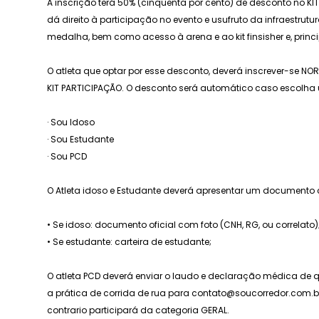
A inscrição terá 50% (cinquenta por cento) de desconto no KIT
dá direito à participação no evento e usufruto da infraestrutur
medalha, bem como acesso à arena e ao kit finsisher e, prin
O atleta que optar por esse desconto, deverá inscrever-se N
KIT PARTICIPAÇÃO. O desconto será automático caso escolh
· Sou Idoso
· Sou Estudante
· Sou PCD
O Atleta idoso e Estudante deverá apresentar um documento 
• Se idoso: documento oficial com foto (CNH, RG, ou correlato)
• Se estudante: carteira de estudante;
O atleta PCD deverá enviar o laudo e declaração médica de qu
a prática de corrida de rua para contato@soucorredor.com.br
contrario participará da categoria GERAL.