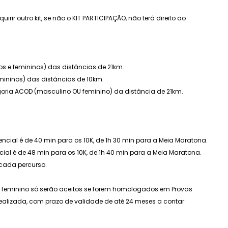
rir outro kit, se não o KIT PARTICIPAÇÃO, não terá direito ao
inos e femininos) das distâncias de 21km.
femininos) das distâncias de 10km.
tegoria ACOD (masculino OU feminino) da distância de 21km.
encial é de 40 min para os 10K, de 1h 30 min para a Meia Maratona.
ncial é de 48 min para os 10K, de 1h 40 min para a Meia Maratona.
 cada percurso.
 e feminino só serão aceitos se forem homologados em Provas
realizada, com prazo de validade de até 24 meses a contar